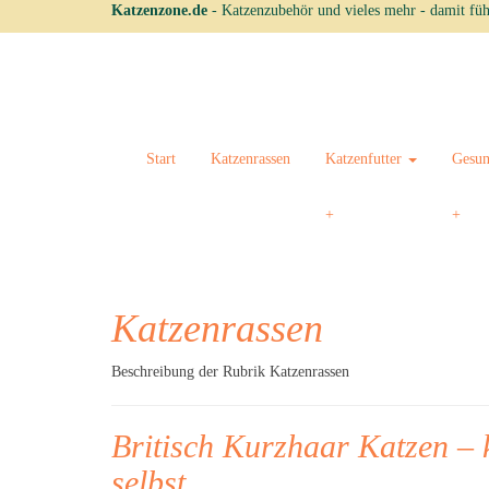
Skip
Katzenzone.de
- Katzenzubehör und vieles mehr - damit füh
to
main
content
Start
Katzenrassen
Katzenfutter
Gesun
Katzenrassen
Beschreibung der Rubrik Katzenrassen
Britisch Kurzhaar Katzen – 
selbst