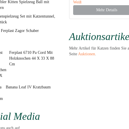
ler Kitten Spielzeug Ball mit
Weiß
rn
Mehr Details
enspielzeug Set mit Katzentunnel,
tück
Ferplast Zagor Schaber
Auktionsartike
Mehr Artikel für Katzen finden Sie 
Ferplast 6710 Pa Cord Mit
Seite
Auktionen
.
Holzknochen 44 X 33 X 88
Cm
Banana Leaf IV Kratzbaum
ial Media
uns auch auf