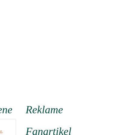
ene
Reklame
Fanartikel
g,