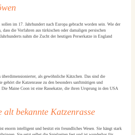
Löwen
n sollen im 17. Jahrhundert nach Europa gebracht worden sein. Wie der
, dass die Vorfahren aus türkischen oder damaligen persischen
 Jahrhunderts nahm die Zucht der heutigen Perserkatze in England
s überdimensionierter, als gewöhnliche Kätzchen. Das sind die
e gehört die Katzenrasse zu den besonders sanftmütigen und
 Die Maine Coon ist eine Rassekatze, die ihren Ursprung in den USA
e alt bekannte Katzenrasse
t enorm intelligent und besitzt ein freundliches Wesen. Sie hängt stark
bringen. Sie setzt selbst die Spielzeiten fest und ist wunderbar für