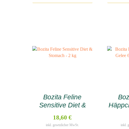
Bozita Feline
Boz
Sensitive Diet &
Häppch
Stomach – 2 kg
6 x 3
18,60 €
inkl. gesetzlicher MwSt.
inkl.