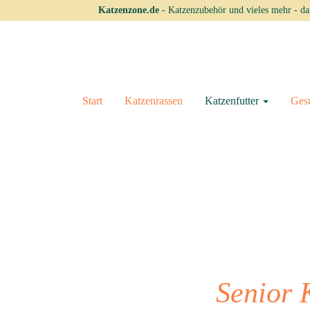
Skip
Katzenzone.de
- Katzenzubehör und vieles mehr - dam
to
main
content
Start
Katzenrassen
Katzenfutter
Ges
Senior 