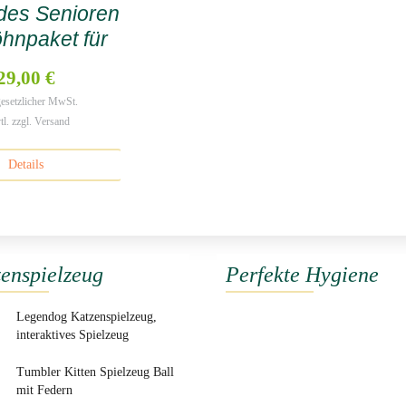
es Senioren
hnpaket für
Katzen
29,00 €
 gesetzlicher MwSt.
tl. zzgl. Versand
Details
enspielzeug
Perfekte Hygiene
Legendog Katzenspielzeug,
interaktives Spielzeug
Tumbler Kitten Spielzeug Ball
mit Federn