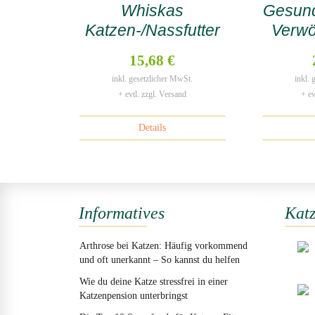
Whiskas
Gesund
Katzen-/Nassfutter
Verwö
Senior 7+ mit
15,68 €
Geflügel
inkl. gesetzlicher MwSt.
inkl.
+ evtl. zzgl. Versand
+ ev
Details
Informatives
Katz
Arthrose bei Katzen: Häufig vorkommend
und oft unerkannt – So kannst du helfen
Wie du deine Katze stressfrei in einer
Katzenpension unterbringst