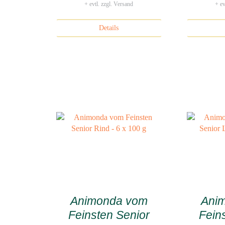
+ evtl. zzgl. Versand
+ ev
Details
Animonda vom
Ani
Feinsten Senior
Fein