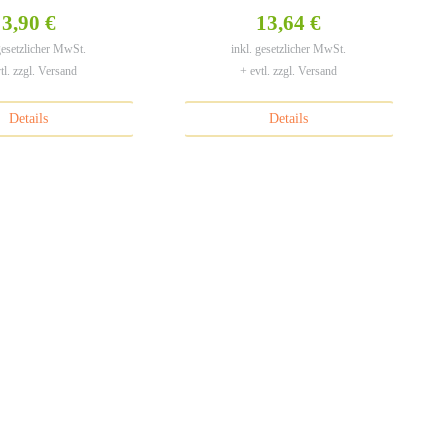
– 6 x 100 g
Reis 1,8 kg
3,90 €
13,64 €
 gesetzlicher MwSt.
inkl. gesetzlicher MwSt.
tl. zzgl. Versand
+ evtl. zzgl. Versand
Details
Details