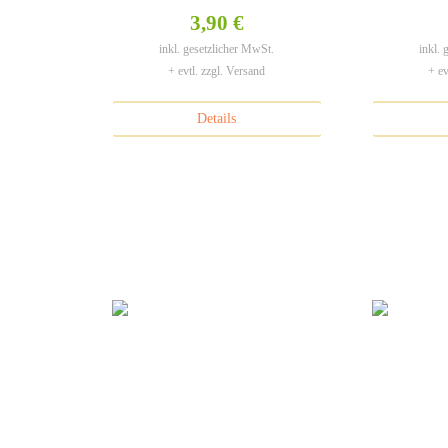
Rind – 6 x 100 g
Lamm 
3,90 €
inkl. gesetzlicher MwSt.
inkl.
+ evtl. zzgl. Versand
+ ev
Details