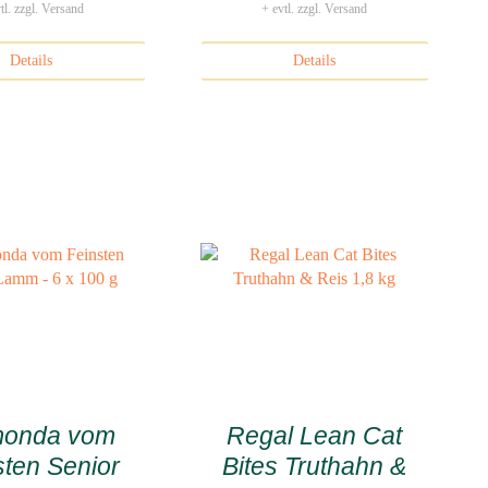
tl. zzgl. Versand
+ evtl. zzgl. Versand
Details
Details
monda vom
Regal Lean Cat
sten Senior
Bites Truthahn &