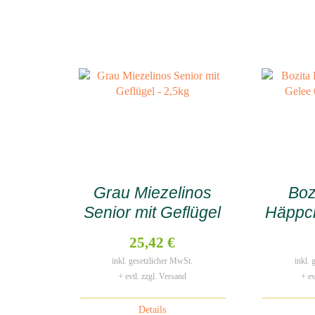
Grau Miezelinos
Boz
Senior mit Geflügel
Häppch
– 2,5kg
6 x 3
25,42 €
inkl. gesetzlicher MwSt.
inkl.
+ evtl. zzgl. Versand
+ ev
Details