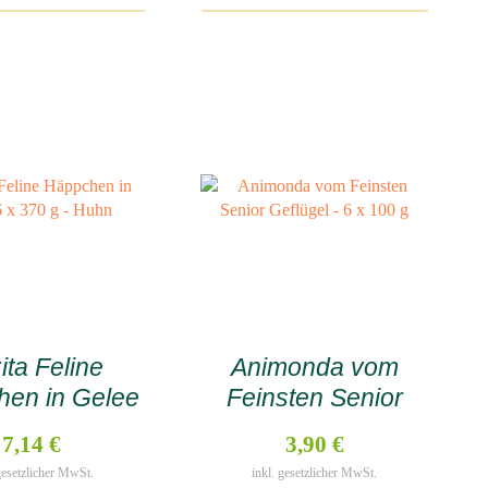
ita Feline
Animonda vom
en in Gelee
Feinsten Senior
70 g – Huhn
Geflügel – 6 x 100 g
7,14 €
3,90 €
 gesetzlicher MwSt.
inkl. gesetzlicher MwSt.