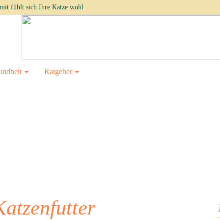
it fühlt sich Ihre Katze wohl
undheit
Ratgeber
Katzenfutter