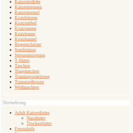
Katzentoilette
Katzentreppen
Katzentunnel
Kratzbäume
Kratzmöbel
Kratzpappe
Kratztonne
Kratztunnel
Regenschirme
Spielmäuse
Streuentsorgung
T-Shirts
Taschen
Tragetaschen
Trainingsspielzeug
Transportboxen
Weihnachten
Tiernahrung
Adult Katzenfutter
Nassfutter
Trockenfutter
Fressnäpfe