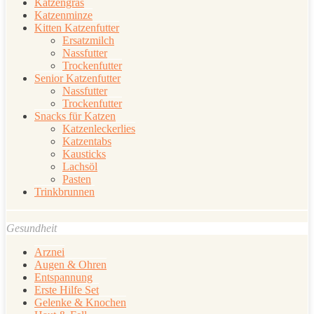
Katzengras
Katzenminze
Kitten Katzenfutter
Ersatzmilch
Nassfutter
Trockenfutter
Senior Katzenfutter
Nassfutter
Trockenfutter
Snacks für Katzen
Katzenleckerlies
Katzentabs
Kausticks
Lachsöl
Pasten
Trinkbrunnen
Gesundheit
Arznei
Augen & Ohren
Entspannung
Erste Hilfe Set
Gelenke & Knochen