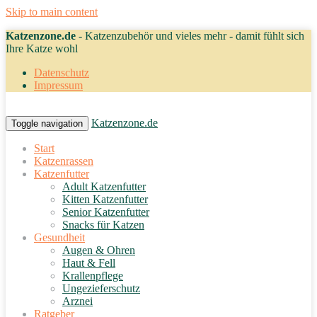
Skip to main content
Katzenzone.de
- Katzenzubehör und vieles mehr - damit fühlt sich
Ihre Katze wohl
Datenschutz
Impressum
Katzenzone.de
Toggle navigation
Start
Katzenrassen
Katzenfutter
Adult Katzenfutter
Kitten Katzenfutter
Senior Katzenfutter
Snacks für Katzen
Gesundheit
Augen & Ohren
Haut & Fell
Krallenpflege
Ungezieferschutz
Arznei
Ratgeber