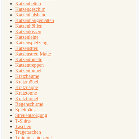
Katzenbetten
Katzengeschirr
Katzenhalsband
Katzenhängematten
Katzenhöhlen
Katzenkissen
Katzenleine
Katzenspielzeug
Katzenstreu
Katzenstreu Matte
Katzentoilette
Katzentreppen
Katzentunnel
Kratzbäume
Kratzmöbel
Kratzpappe
Kratztonne
Kratztunnel
Regenschirme
Spielmäuse
Streuentsorgung
T-Shirts
Taschen
Tragetaschen
Trainingsspielzeug