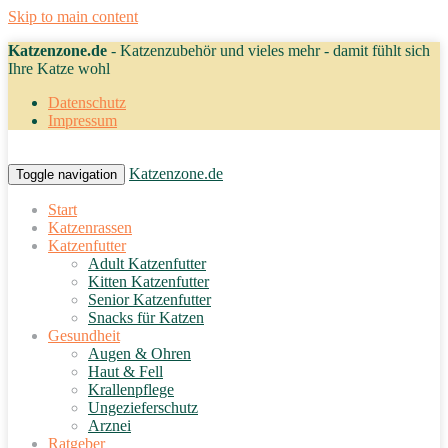
Skip to main content
Katzenzone.de
- Katzenzubehör und vieles mehr - damit fühlt sich
Ihre Katze wohl
Datenschutz
Impressum
Katzenzone.de
Toggle navigation
Start
Katzenrassen
Katzenfutter
Adult Katzenfutter
Kitten Katzenfutter
Senior Katzenfutter
Snacks für Katzen
Gesundheit
Augen & Ohren
Haut & Fell
Krallenpflege
Ungezieferschutz
Arznei
Ratgeber