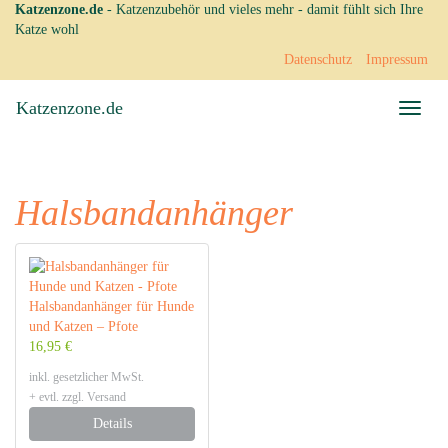
Skip
Katzenzone.de
- Katzenzubehör und vieles mehr - damit fühlt sich Ihre
to
Katze wohl
main
Datenschutz
Impressum
content
Katzenzone.de
Toggle
naviga
Halsbandanhänger
Halsbandanhänger für Hunde
und Katzen – Pfote
16,95 €
inkl. gesetzlicher MwSt.
+ evtl. zzgl. Versand
Details