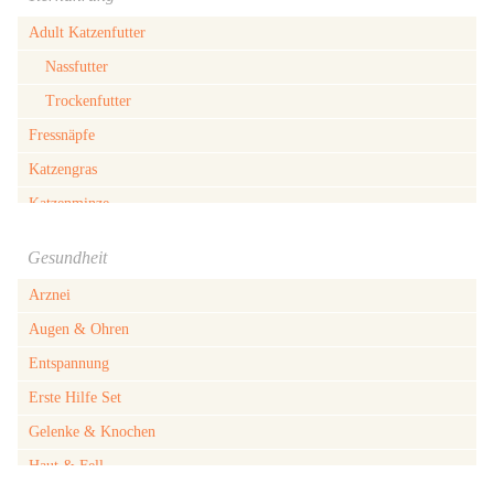
Halsbandanhänger
Adult Katzenfutter
Kalender
Nassfutter
Katzen-Kletterwände
Trockenfutter
Katzenbetten
Fressnäpfe
Katzengeschirr
Katzengras
Katzenhalsband
Katzenminze
Katzenhängematten
Kitten Katzenfutter
Katzenhöhlen
Gesundheit
Ersatzmilch
Katzenkissen
Arznei
Nassfutter
Katzenleine
Augen & Ohren
Trockenfutter
Katzenspielzeug
Entspannung
Senior Katzenfutter
Katzenstreu
Erste Hilfe Set
Nassfutter
Katzenstreu Matte
Gelenke & Knochen
Trockenfutter
Katzentoilette
Haut & Fell
Snacks für Katzen
Katzentreppen