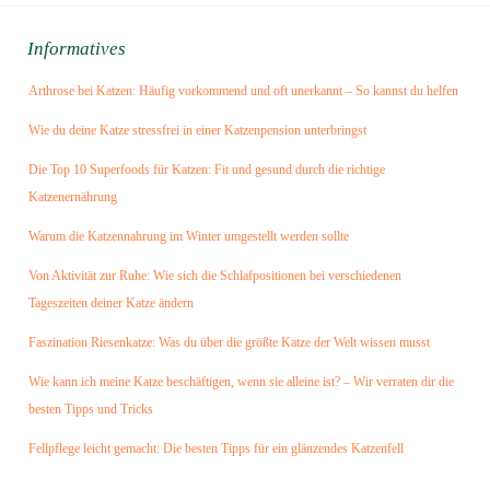
Krallenpflege
Katzenleckerlies
Katzentunnel
Magan & Darm
Informatives
Katzentabs
Kratzbäume
Ungezieferschutz
Kausticks
Arthrose bei Katzen: Häufig vorkommend und oft unerkannt – So kannst du helfen
Kratzmöbel
Vitamine & Mineralien
Lachsöl
Kratzpappe
Wie du deine Katze stressfrei in einer Katzenpension unterbringst
Wurmkur
Pasten
Kratztonne
Die Top 10 Superfoods für Katzen: Fit und gesund durch die richtige
Zahnpflege
Trinkbrunnen
Kratztunnel
Katzenernährung
Regenschirme
Warum die Katzennahrung im Winter umgestellt werden sollte
Spielmäuse
Von Aktivität zur Ruhe: Wie sich die Schlafpositionen bei verschiedenen
Streuentsorgung
Tageszeiten deiner Katze ändern
T-Shirts
Faszination Riesenkatze: Was du über die größte Katze der Welt wissen musst
Taschen
Wie kann ich meine Katze beschäftigen, wenn sie alleine ist? – Wir verraten dir die
Tragetaschen
besten Tipps und Tricks
Trainingsspielzeug
Fellpflege leicht gemacht: Die besten Tipps für ein glänzendes Katzenfell
Transportboxen