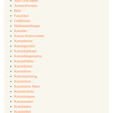
Anti-Urin-Mittel
Ausstechformen
Bälle
Fanartikel
Geldbörsen
Halsbandanhänger
Kalender
Katzen-Kletterwände
Katzenbetten
Katzengeschirr
Katzenhalsband
Katzenhängematten
Katzenhöhlen
Katzenkissen
Katzenleine
Katzenspielzeug
Katzenstreu
Katzenstreu Matte
Katzentoilette
Katzentreppen
Katzentunnel
Kratzbäume
Kratzmöbel