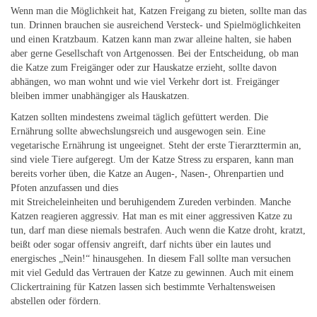
Wenn man die Möglichkeit hat, Katzen Freigang zu bieten, sollte man das
tun. Drinnen brauchen sie ausreichend Versteck- und Spielmöglichkeiten
und einen Kratzbaum. Katzen kann man zwar alleine halten, sie haben
aber gerne Gesellschaft von Artgenossen. Bei der Entscheidung, ob man
die Katze zum Freigänger oder zur Hauskatze erzieht, sollte davon
abhängen, wo man wohnt und wie viel Verkehr dort ist. Freigänger
bleiben immer unabhängiger als Hauskatzen.
Katzen sollten mindestens zweimal täglich gefüttert werden. Die
Ernährung sollte abwechslungsreich und ausgewogen sein. Eine
vegetarische Ernährung ist ungeeignet. Steht der erste Tierarzttermin an,
sind viele Tiere aufgeregt. Um der Katze Stress zu ersparen, kann man
bereits vorher üben, die Katze an Augen-, Nasen-, Ohrenpartien und
Pfoten anzufassen und dies
mit Streicheleinheiten und beruhigendem Zureden verbinden. Manche
Katzen reagieren aggressiv. Hat man es mit einer aggressiven Katze zu
tun, darf man diese niemals bestrafen. Auch wenn die Katze droht, kratzt,
beißt oder sogar offensiv angreift, darf nichts über ein lautes und
energisches „Nein!“ hinausgehen. In diesem Fall sollte man versuchen
mit viel Geduld das Vertrauen der Katze zu gewinnen. Auch mit einem
Clickertraining für Katzen lassen sich bestimmte Verhaltensweisen
abstellen oder fördern.