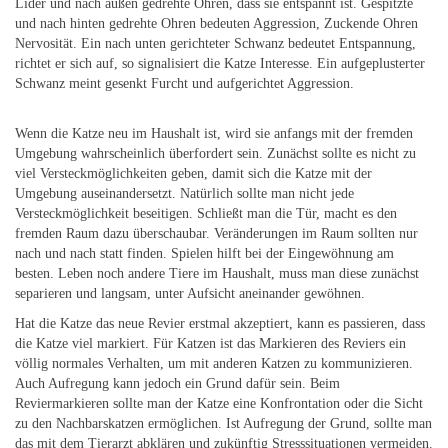
Lider und nach außen gedrehte Ohren, dass sie entspannt ist. Gespitzte
und nach hinten gedrehte Ohren bedeuten Aggression, Zuckende Ohren
Nervosität. Ein nach unten gerichteter Schwanz bedeutet Entspannung,
richtet er sich auf, so signalisiert die Katze Interesse. Ein aufgeplusterter
Schwanz meint gesenkt Furcht und aufgerichtet Aggression.
Wenn die Katze neu im Haushalt ist, wird sie anfangs mit der fremden
Umgebung wahrscheinlich überfordert sein. Zunächst sollte es nicht zu
viel Versteckmöglichkeiten geben, damit sich die Katze mit der
Umgebung auseinandersetzt. Natürlich sollte man nicht jede
Versteckmöglichkeit beseitigen. Schließt man die Tür, macht es den
fremden Raum dazu überschaubar. Veränderungen im Raum sollten nur
nach und nach statt finden. Spielen hilft bei der Eingewöhnung am
besten. Leben noch andere Tiere im Haushalt, muss man diese zunächst
separieren und langsam, unter Aufsicht aneinander gewöhnen.
Hat die Katze das neue Revier erstmal akzeptiert, kann es passieren, dass
die Katze viel markiert. Für Katzen ist das Markieren des Reviers ein
völlig normales Verhalten, um mit anderen Katzen zu kommunizieren.
Auch Aufregung kann jedoch ein Grund dafür sein. Beim
Reviermarkieren sollte man der Katze eine Konfrontation oder die Sicht
zu den Nachbarskatzen ermöglichen. Ist Aufregung der Grund, sollte man
das mit dem Tierarzt abklären und zukünftig Stresssituationen vermeiden.